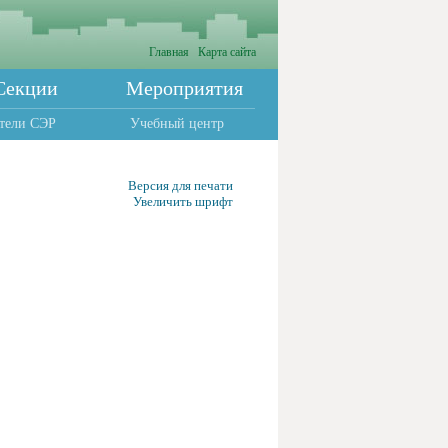
Главная
Карта сайта
Секции
Мероприятия
тели СЭР
Учебный центр
Версия для печати
Увеличить шрифт