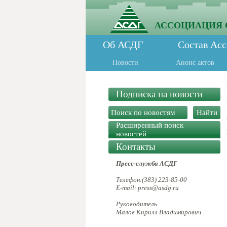
АССОЦИАЦИЯ 
Об АСДГ
Состав Ас
Новости
Анонс актов
Подписка на новости
Расширенный поиск
новостей
Контакты
Пресс-служба АСДГ
Телефон:(383) 223-85-00
E-mail: press@asdg.ru
Руководитель
Малов Кирилл Владимирович