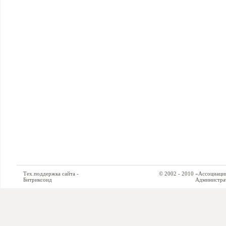
Тех.поддержка сайта -
© 2002 - 2010 «Ассоциация си
Битриксоид
Администратор