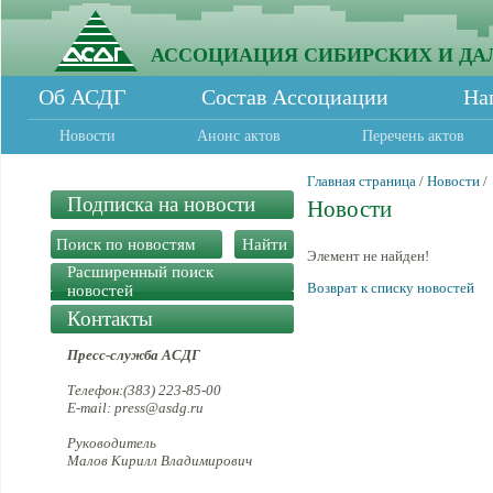
АССОЦИАЦИЯ СИБИРСКИХ И ДА
Об АСДГ
Состав Ассоциации
На
Новости
Анонс актов
Перечень актов
Главная страница
/
Новости
/
Подписка на новости
Новости
Элемент не найден!
Расширенный поиск
Возврат к списку новостей
новостей
Контакты
Пресс-служба АСДГ
Телефон:(383) 223-85-00
E-mail: press@asdg.ru
Руководитель
Малов Кирилл Владимирович