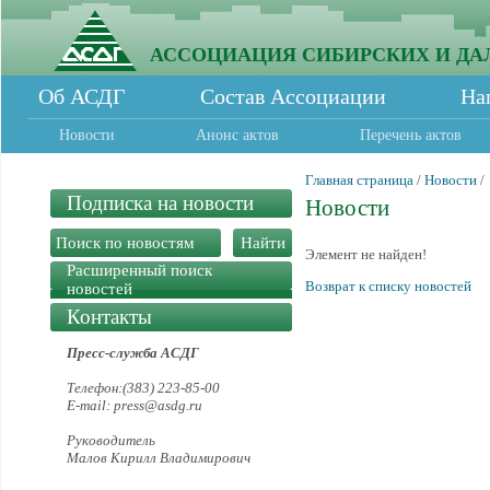
АССОЦИАЦИЯ СИБИРСКИХ И ДА
Об АСДГ
Состав Ассоциации
На
Новости
Анонс актов
Перечень актов
Главная страница
/
Новости
/
Подписка на новости
Новости
Элемент не найден!
Расширенный поиск
Возврат к списку новостей
новостей
Контакты
Пресс-служба АСДГ
Телефон:(383) 223-85-00
E-mail: press@asdg.ru
Руководитель
Малов Кирилл Владимирович