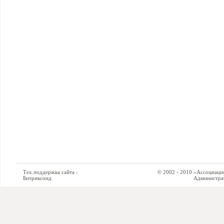
Тех.поддержка сайта -
© 2002 - 2010 «Ассоциация си
Битриксоид
Администратор