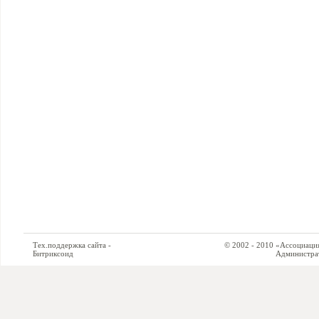
Тех.поддержка сайта -
© 2002 - 2010 «Ассоциация си
Битриксоид
Администратор