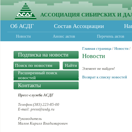
АССОЦИАЦИЯ СИБИРСКИХ И ДА
Об АСДГ
Состав Ассоциации
На
Новости
Анонс актов
Перечень актов
Главная страница
/
Новости
/
Подписка на новости
Новости
Элемент не найден!
Расширенный поиск
Возврат к списку новостей
новостей
Контакты
Пресс-служба АСДГ
Телефон:(383) 223-85-00
E-mail: press@asdg.ru
Руководитель
Малов Кирилл Владимирович