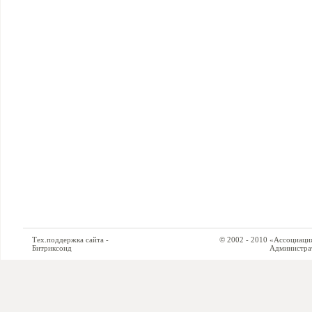
Тех.поддержка сайта -
© 2002 - 2010 «Ассоциация си
Битриксоид
Администратор