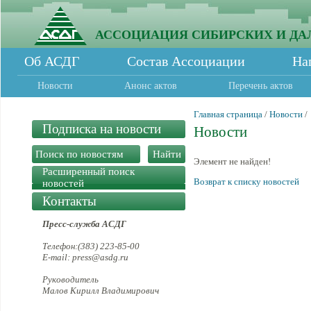
АССОЦИАЦИЯ СИБИРСКИХ И ДА
Об АСДГ
Состав Ассоциации
На
Новости
Анонс актов
Перечень актов
Главная страница
/
Новости
/
Подписка на новости
Новости
Элемент не найден!
Расширенный поиск
Возврат к списку новостей
новостей
Контакты
Пресс-служба АСДГ
Телефон:(383) 223-85-00
E-mail: press@asdg.ru
Руководитель
Малов Кирилл Владимирович