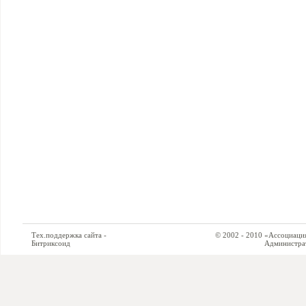
Тех.поддержка сайта -
© 2002 - 2010 «Ассоциация си
Битриксоид
Администратор