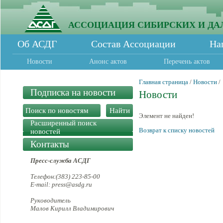
АССОЦИАЦИЯ СИБИРСКИХ И ДА
Об АСДГ
Состав Ассоциации
На
Новости
Анонс актов
Перечень актов
Главная страница
/
Новости
/
Подписка на новости
Новости
Элемент не найден!
Расширенный поиск
Возврат к списку новостей
новостей
Контакты
Пресс-служба АСДГ
Телефон:(383) 223-85-00
E-mail: press@asdg.ru
Руководитель
Малов Кирилл Владимирович