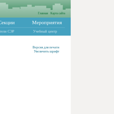
Главная
Карта сайта
Секции
Мероприятия
тели СЭР
Учебный центр
Версия для печати
Увеличить шрифт