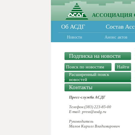
АССОЦИАЦИЯ 
Об АСДГ
Состав Ас
Новости
Анонс актов
Подписка на новости
Расширенный поиск
новостей
Контакты
Пресс-служба АСДГ
Телефон:(383) 223-85-00
E-mail: press@asdg.ru
Руководитель
Малов Кирилл Владимирович