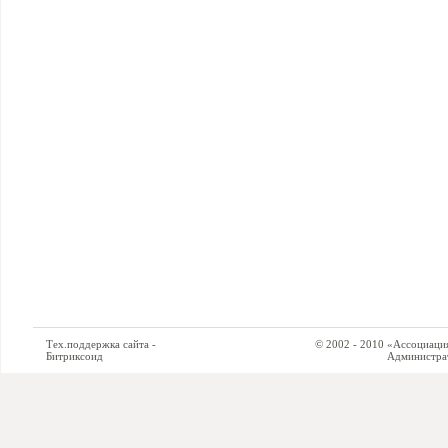
Тех.поддержка сайта -
© 2002 - 2010 «Ассоциация си
Битриксоид
Администратор