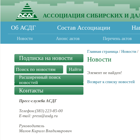
АССОЦИАЦИЯ СИБИРСКИХ И ДА
Об АСДГ
Состав Ассоциации
На
Новости
Анонс актов
Перечень актов
Главная страница
/
Новости
/
Подписка на новости
Новости
Элемент не найден!
Расширенный поиск
Возврат к списку новостей
новостей
Контакты
Пресс-служба АСДГ
Телефон:(383) 223-85-00
E-mail: press@asdg.ru
Руководитель
Малов Кирилл Владимирович