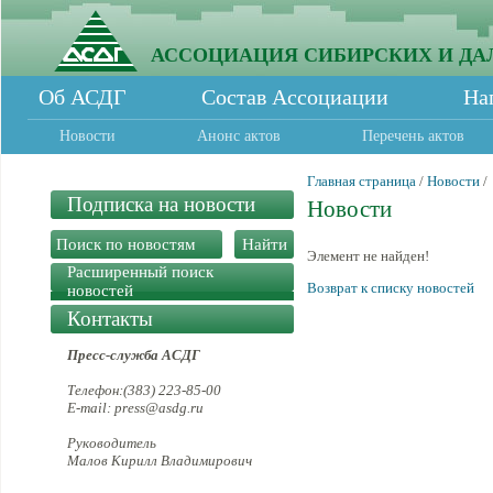
АССОЦИАЦИЯ СИБИРСКИХ И ДА
Об АСДГ
Состав Ассоциации
На
Новости
Анонс актов
Перечень актов
Главная страница
/
Новости
/
Подписка на новости
Новости
Элемент не найден!
Расширенный поиск
Возврат к списку новостей
новостей
Контакты
Пресс-служба АСДГ
Телефон:(383) 223-85-00
E-mail: press@asdg.ru
Руководитель
Малов Кирилл Владимирович