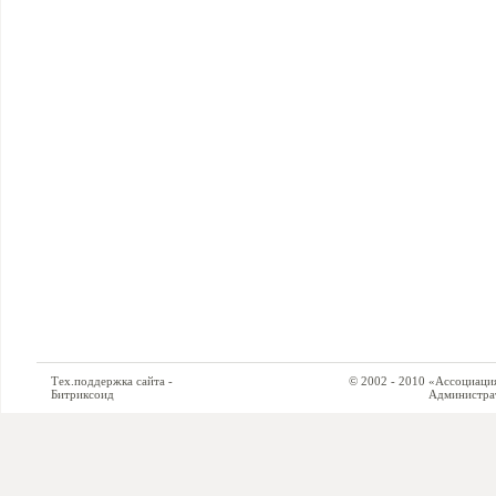
Тех.поддержка сайта -
© 2002 - 2010 «Ассоциация си
Битриксоид
Администратор