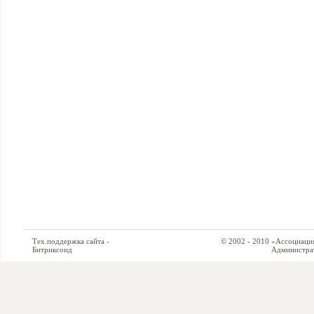
Тех.поддержка сайта -
© 2002 - 2010 «Ассоциация си
Битриксоид
Администратор