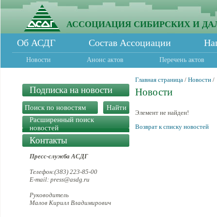
АССОЦИАЦИЯ СИБИРСКИХ И ДА
Об АСДГ
Состав Ассоциации
На
Новости
Анонс актов
Перечень актов
Главная страница
/
Новости
/
Подписка на новости
Новости
Элемент не найден!
Расширенный поиск
Возврат к списку новостей
новостей
Контакты
Пресс-служба АСДГ
Телефон:(383) 223-85-00
E-mail: press@asdg.ru
Руководитель
Малов Кирилл Владимирович