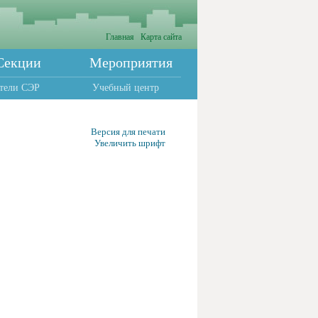
Главная
Карта сайта
Секции
Мероприятия
тели СЭР
Учебный центр
Версия для печати
Увеличить шрифт