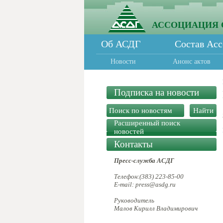
АССОЦИАЦИЯ 
Об АСДГ
Состав Ас
Новости
Анонс актов
Подписка на новости
Расширенный поиск
новостей
Контакты
Пресс-служба АСДГ
Телефон:(383) 223-85-00
E-mail: press@asdg.ru
Руководитель
Малов Кирилл Владимирович