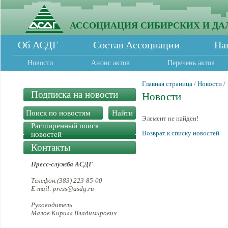
АССОЦИАЦИЯ СИБИРСКИХ И ДА
Об АСДГ
Состав Ассоциации
На
Новости
Анонс актов
Перечень актов
Главная страница
/
Новости
/
Подписка на новости
Новости
Элемент не найден!
Расширенный поиск
Возврат к списку новостей
новостей
Контакты
Пресс-служба АСДГ
Телефон:(383) 223-85-00
E-mail: press@asdg.ru
Руководитель
Малов Кирилл Владимирович