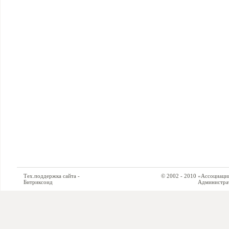
Тех.поддержка сайта -
© 2002 - 2010 «Ассоциация си
Битриксоид
Администратор