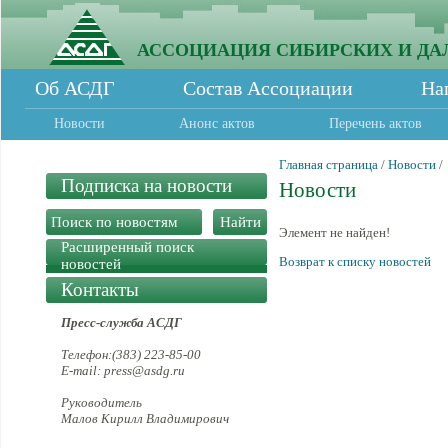
АССОЦИАЦИЯ СИБИРСКИХ И ДА
Об АСДГ
Состав Ассоциации
На
Новости
Анонс актов
Перечень актов
Главная страница
/
Новости
/
Подписка на новости
Новости
Элемент не найден!
Расширенный поиск
Возврат к списку новостей
новостей
Контакты
Пресс-служба АСДГ
Телефон:(383) 223-85-00
E-mail: press@asdg.ru
Руководитель
Малов Кирилл Владимирович