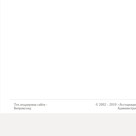
Тех.поддержка сайта -
© 2002 - 2010 «Ассоциация си
Битриксоид
Администратор