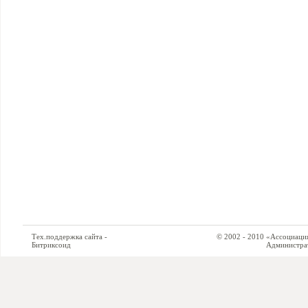
Тех.поддержка сайта -
© 2002 - 2010 «Ассоциация си
Битриксоид
Администратор