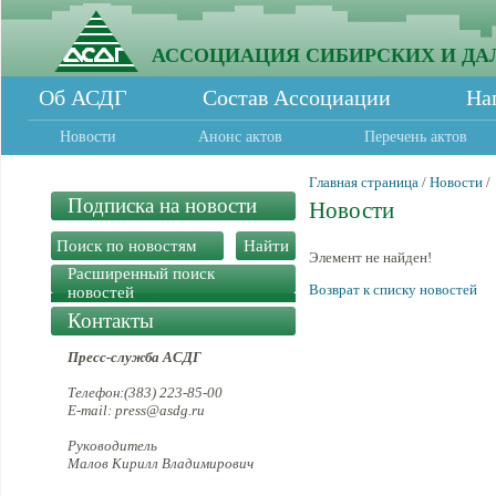
АССОЦИАЦИЯ СИБИРСКИХ И ДА
Об АСДГ
Состав Ассоциации
На
Новости
Анонс актов
Перечень актов
Главная страница
/
Новости
/
Подписка на новости
Новости
Элемент не найден!
Расширенный поиск
Возврат к списку новостей
новостей
Контакты
Пресс-служба АСДГ
Телефон:(383) 223-85-00
E-mail: press@asdg.ru
Руководитель
Малов Кирилл Владимирович