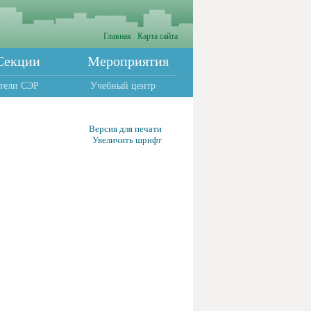
Главная
Карта сайта
Секции
Мероприятия
тели СЭР
Учебный центр
Версия для печати
Увеличить шрифт