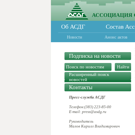
АССОЦИАЦИЯ 
Об АСДГ
Состав Ас
Новости
Анонс актов
Подписка на новости
Расширенный поиск
новостей
Контакты
Пресс-служба АСДГ
Телефон:(383) 223-85-00
E-mail: press@asdg.ru
Руководитель
Малов Кирилл Владимирович