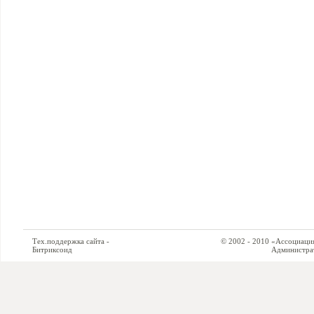
Тех.поддержка сайта -
© 2002 - 2010 «Ассоциация си
Битриксоид
Администратор