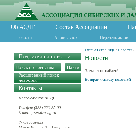
АССОЦИАЦИЯ СИБИРСКИХ И ДА
Об АСДГ
Состав Ассоциации
На
Новости
Анонс актов
Перечень актов
Главная страница
/
Новости
/
Подписка на новости
Новости
Элемент не найден!
Расширенный поиск
Возврат к списку новостей
новостей
Контакты
Пресс-служба АСДГ
Телефон:(383) 223-85-00
E-mail: press@asdg.ru
Руководитель
Малов Кирилл Владимирович