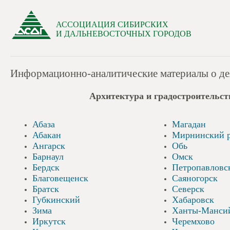
АССОЦИАЦИЯ СИБИРСКИХ
И ДАЛЬНЕВОСТОЧНЫХ ГОРОДОВ
Информационно-аналитические материалы о дея
Архитектура и градостроительст
Абаза
Магадан
Абакан
Мирнинский 
Ангарск
Обь
Барнаул
Омск
Бердск
Петропавловс
Благовещенск
Саяногорск
Братск
Северск
Губкинский
Хабаровск
Зима
Ханты-Манси
Иркутск
Черемхово