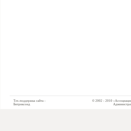
Тех.поддержка сайта -
© 2002 - 2010 «Ассоциация си
Битриксоид
Администратор