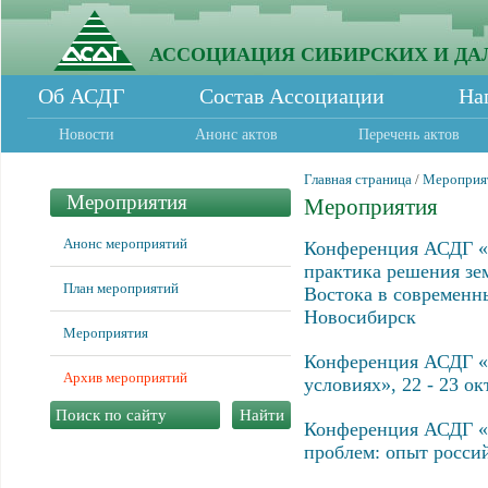
АССОЦИАЦИЯ СИБИРСКИХ И ДА
Об АСДГ
Состав Ассоциации
На
Новости
Анонс актов
Перечень актов
Главная страница
/
Мероприя
Мероприятия
Мероприятия
Анонс мероприятий
Конференция АСДГ «
практика решения зе
План мероприятий
Востока в современны
Новосибирск
Мероприятия
Конференция АСДГ «
Архив мероприятий
условиях», 22 - 23 ок
Конференция АСДГ «В
проблем: опыт россий