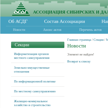
АССОЦИАЦИЯ СИБИРСКИХ И ДА
Об АСДГ
Состав Ассоциации
На
Новости
Анонс актов
Перечень актов
Главная страница
/
Секции
/
М
Секции
Новости
Информатизация органов
Элемент не найден!
местного самоуправления
Возврат к списку
Земельно-имущественные
отношения
По информационной политике
По местному самоуправлению
Жилищно-коммунальное
хозяйство и строительство