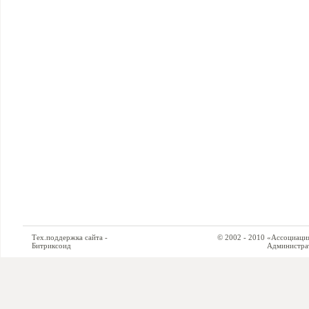
Тех.поддержка сайта -
© 2002 - 2010 «Ассоциация си
Битриксоид
Администратор