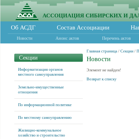
АССОЦИАЦИЯ СИБИРСКИХ И ДА
Об АСДГ
Состав Ассоциации
На
Новости
Анонс актов
Перечень актов
Главная страница
/
Секции
/
П
Секции
Новости
Информатизация органов
Элемент не найден!
местного самоуправления
Возврат к списку
Земельно-имущественные
отношения
По информационной политике
По местному самоуправлению
Жилищно-коммунальное
хозяйство и строительство