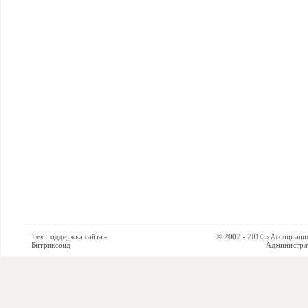
Тех.поддержка сайта -
© 2002 - 2010 «Ассоциация си
Битриксоид
Администратор