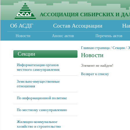
АССОЦИАЦИЯ СИБИРСКИХ И ДА
Об АСДГ
Состав Ассоциации
На
Новости
Анонс актов
Перечень актов
Главная страница
/
Секции
/
Э
Секции
Новости
Информатизация органов
Элемент не найден!
местного самоуправления
Возврат к списку
Земельно-имущественные
отношения
По информационной политике
По местному самоуправлению
Жилищно-коммунальное
хозяйство и строительство