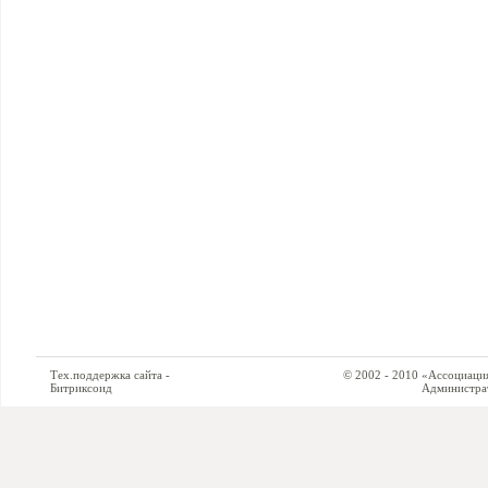
Тех.поддержка сайта -
© 2002 - 2010 «Ассоциация си
Битриксоид
Администратор