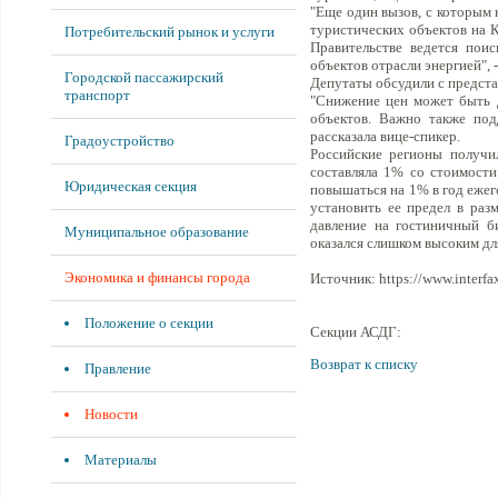
"Еще один вызов, с которым 
туристических объектов на К
Потребительский рынок и услуги
Правительстве ведется пои
объектов отрасли энергией", 
Городской пассажирский
Депутаты обсудили с предст
транспорт
"Снижение цен может быть д
объектов. Важно также под
рассказала вице-спикер.
Градоустройство
Российские регионы получил
составляла 1% со стоимости
Юридическая секция
повышаться на 1% в год ежег
установить ее предел в раз
давление на гостиничный б
Муниципальное образование
оказался слишком высоким для
Экономика и финансы города
Источник: https://www.interfax
Положение о секции
Секции АСДГ:
Возврат к списку
Правление
Новости
Материалы