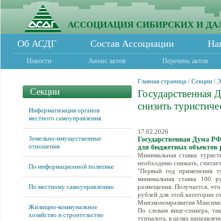
АССОЦИАЦИЯ СИБИРСКИХ И ДА
Об АСДГ
Состав Ассоциации
На
Новости
Анонс актов
Перечень актов
Главная страница
/
Секции
/
Э
Секции
Государственная 
снизить туристич
Информатизация органов
местного самоуправления
17.02.2026
Земельно-имущественные
Государственная Дума РФ
отношения
для бюджетных объектов
Минимальная ставка турист
необходимо снижать, считае
По информационной политике
"Первый год применения ту
минимальная ставка 100 р
По местному самоуправлению
размещения. Получается, чт
рублей для этой категории от
Минэкономразвития Максимом
Жилищно-коммунальное
По словам вице-спикера, т
хозяйство и строительство
турналога, в целях направлен