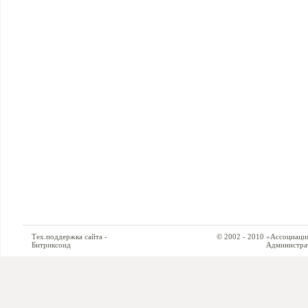
Тех.поддержка сайта -
© 2002 - 2010 «Ассоциация си
Битриксоид
Администратор