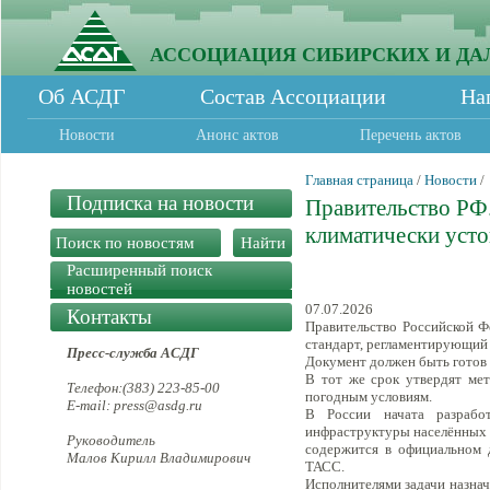
АССОЦИАЦИЯ СИБИРСКИХ И ДА
Об АСДГ
Состав Ассоциации
На
Новости
Анонс актов
Перечень актов
Главная страница
/
Новости
/
Подписка на новости
Правительство РФ.
климатически уст
Расширенный поиск
новостей
07.07.2026
Контакты
Правительство Российской Ф
стандарт, регламентирующий
Пресс-служба АСДГ
Документ должен быть готов 
В тот же срок утвердят ме
Телефон:(383) 223-85-00
погодным условиям.
E-mail: press@asdg.ru
В России начата разработ
инфраструктуры населённых 
Руководитель
содержится в официальном 
Малов Кирилл Владимирович
ТАСС.
Исполнителями задачи назнач