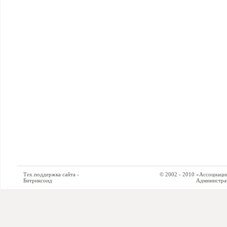
Тех.поддержка сайта -
© 2002 - 2010 «Ассоциация си
Битриксоид
Администратор