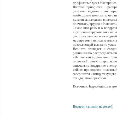
профильные вузы Минтранса 
Шестой приоритет – распре
разными видами транспорт
необходимо понимать, что пе
должен выражаться в налогов
посчитать, трудно объяснить
Также шла речь и о внедрен
внутренние грузопотоки на ж
распространится и на водный
маршрутов и используемых в
позволяющей выявлять узкие 
Все это приведет к создан
рационально распределять ин
«На железнодорожном тран
пилотный проект стартовал че
изначально внедрение элект
сейчас проводится пилотный
завершится к концу текущего
стандартной практики.
Источник: https://mintrans.gov
Возврат к списку новостей