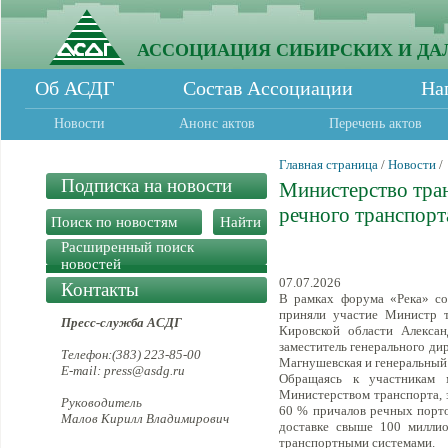
АССОЦИАЦИЯ СИБИРСКИХ И ДА
Об АСДГ
Состав Ассоциации
На
Новости
Анонс актов
Перечень актов
Главная страница
/
Новости
/
Подписка на новости
Министерство тра
речного транспорт
Расширенный поиск
новостей
07.07.2026
Контакты
В рамках форума «Река» со
приняли участие Министр т
Пресс-служба АСДГ
Кировской области Алекса
заместитель генерального д
Телефон:(383) 223-85-00
Магнушевская и генеральный
E-mail: press@asdg.ru
Обращаясь к участникам м
Министерством транспорта, 
Руководитель
60 % причалов речных порто
Малов Кирилл Владимирович
доставке свыше 100 миллио
транспортными системами.