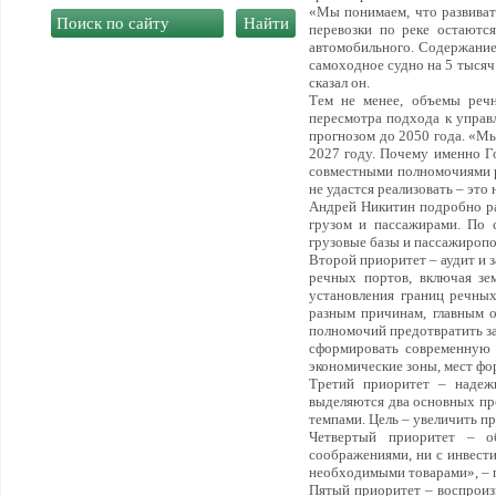
«Мы понимаем, что развиват
перевозки по реке остаютс
автомобильного. Содержание 
самоходное судно на 5 тысяч
сказал он.
Тем не менее, объемы речн
пересмотра подхода к управл
прогнозом до 2050 года. «Мы
2027 году. Почему именно Г
совместными полномочиями р
не удастся реализовать – это
Андрей Никитин подробно ра
грузом и пассажирами. По 
грузовые базы и пассажиропо
Второй приоритет – аудит и 
речных портов, включая зе
установления границ речных
разным причинам, главным о
полномочий предотвратить за
сформировать современную 
экономические зоны, мест фор
Третий приоритет – надежн
выделяются два основных пр
темпами. Цель – увеличить п
Четвертый приоритет – об
соображениями, ни с инвест
необходимыми товарами», – 
Пятый приоритет – воспроизв