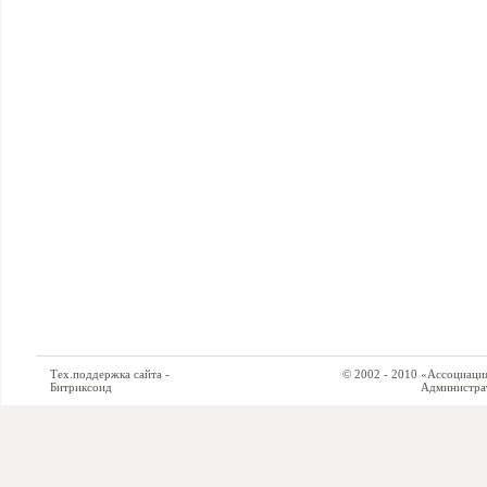
Тех.поддержка сайта -
© 2002 - 2010 «Ассоциация си
Битриксоид
Администратор