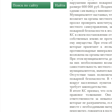
нарушении правил пожарной
размере 600 000 руб. Позднее
однако сам вывод о виновност
Муниципалитет настаивал, чт
возлагает на органы местног
просил проверить конституц
местного самоуправления, з
пожарной безопасности в леса
КС в своем постановлении от
собственных землях не прот
ему имущества. При этом об
которые прилегают к лесны
противопожарные минерализо
возложена на органы местног
При этом муниципалитеты до
на них необоснованно возл
самостоятельность местного 
муниципалитетов, значительн
Отсутствие таких полномоч
пожарной безопасности. В 
вокруг населенных пунктов
требует законодательство.
В итоге КС признал, что ос
правовое толкование. Оно
ответственности за невыпо
которые не разграничена, е
вместе с необходимыми мате
пересмотру, говорится в пост