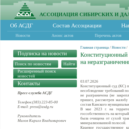
АССОЦИАЦИЯ СИБИРСКИХ И ДА
Об АСДГ
Состав Ассоциации
На
Новости
Анонс актов
Перечень актов
Главная страница
/
Новости
/
Подписка на новости
Конституционный 
на неразграниченн
Расширенный поиск
новостей
03.07.2026
Контакты
Конституционный суд (КС) по
несоблюдение требований пож
Пресс-служба АСДГ
не разграничена (не закреп
пришел, рассмотрев жалобу
Телефон:(383) 223-85-00
состав Канского муниципально
E-mail: press@asdg.ru
В мае 2023 г. на террито
госсобственность на который
Руководитель
была очищена от сухой трав
Малов Кирилл Владимирович
минерализованной полосой.
Краевое государственное 