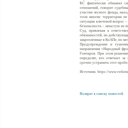
КС фактически обнажил си
отношений, говорит судебны
участки лесного фонда, нахо
этом многие территории не
ситуации ключевой вопрос –
безопасность – зачастую не и
Суд, привлекая к ответств
обязанностей, но действующе
закрепленные в КоАПе, но ме
Предупреждение и тушение
направления «Народный фрон
Гончаров. При этом решение
определят, кто отвечает за
срочно устранить этот пробел
Источник: https://www.vedomo
Возврат к списку новостей