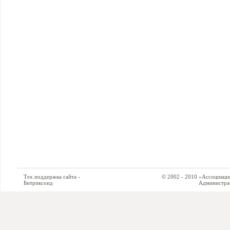
Тех.поддержка сайта -
© 2002 - 2010 «Ассоциация си
Битриксоид
Администратор