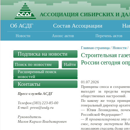
АССОЦИАЦИЯ СИБИРСКИХ И ДА
Об АСДГ
Состав Ассоциации
На
Новости
Анонс актов
Перечень актов
Главная страница
/
Новости
/
Подписка на новости
Строительная газе
России сегодня опр
Расширенный поиск
новостей
01.07.2026
Контакты
Принципы сноса и сохранения
выходит за пределы норма
Пресс-служба АСДГ
общественных настроений.
По какому же тогда принци
Телефон:(383) 223-85-00
генеральный директор архит
E-mail: press@asdg.ru
— Юлия Леонидовна, почем
Российской Федерации»?
Руководитель
— Я проанализировала эту с
Малов Кирилл Владимирович
снос, почему экспертиза Ми
позволяют спасать дома от 