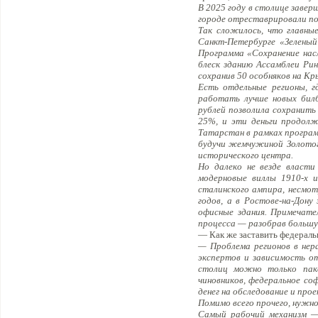
В 2025 году в столице завер
городе отреставрировали по
Так сложилось, что главны
Санкт-Петербурге «Зеленый
Программа «Сохранение нас
блеск зданию Ассамблеи Рин
сохранив 50 особняков на К
Есть отдельные регионы, г
работать лучше новых билб
рублей позволила сохранить
25%, и эти деньги продолж
Татарстан в рамках програм
будучи жемчужиной Золотог
исторического центра.
Но далеко не везде власт
модерновые виллы 1910-х и
сталинского ампира, несмот
годов, а в Ростове-на-Дону
офисные здания. Примечате
процесса — разобрав большу
— Как же заставить федераль
— Проблема регионов в нер
экспертов и зависимость о
столиц можно только паке
чиновников, федеральное со
денег на обследование и про
Помимо всего прочего, нужно
Самый рабочий механизм — 