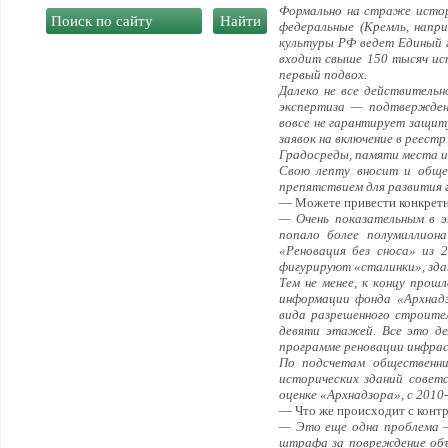
Формально на страже истор
федеральные (Кремль, напр
культуры РФ ведет Единый г
входит свыше 150 тысяч ист
первый подвох.
Далеко не все действительн
экспертиза — подтверждени
вовсе не гарантирует защит
заявок на включение в реест
Градосреды, памяти места и 
Свою лепту вносит и обще
препятствием для развития г
— Можете привести конкрет
— Очень показательным в э
попало более полумиллион
«Реновация без сноса» из 
фигурируют «сталинки», зда
Тем не менее, к концу прош
информации фонда «Архнадз
вида разрешенного строите
девяти этажей. Все это де
программе реновации инфрас
По подсчетам общественни
исторических зданий советс
оценке «Архнадзора», с 2010
— Что же происходит с контр
— Это еще одна проблема —
штрафа за повреждение объ