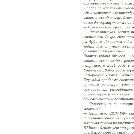
для юридических лиц, а если
200 дел по незаконным сноса
Административные штрафы з
экономический стимул девело
даже для юрлиц — от 20 до 4
— С чем связана такая практи
— Экономическая логика п
стоимость. Сохранение исто
на Арбате обходится в 1-2 
годах. Это штучная, ювели
различной документации.
Главная задача бизнеса — 
экономически выгоднее реали
например, в 2021 году в 
Уралмаша 1930-х годов офи
исторических зонах. Слабый
Еще одна проблема состоит
процессе реновации сдела
согласования, разработа
арендаторов и так далее. 
дешевле снести и построить 
— Существуют ли сегодня 
моделью?
— Например, «ДОМ.РФ» вме
подбирать объекты и участв
льготная ставка по кредитам
В Москве действует программ
аренды, а льготная ставка у