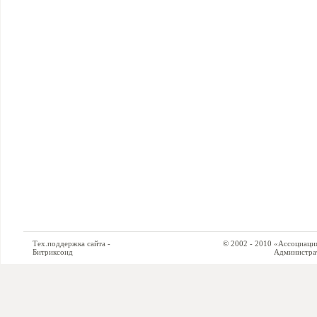
Тех.поддержка сайта -
© 2002 - 2010 «Ассоциация си
Битриксоид
Администратор