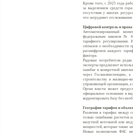
Кроме того, с 2025 года ра
за выделением средств гора
отсутствия у многих ресурс
что затрудняет отслеживание
Цифровой контроль и права
Автоматизированный мони
федеральным законом № 63
тарифного регулирования. 
сигналов о необходимости п
расшифровок каждого тариф
фактора.
Рядовые потребители редко
эксперты предлагают использ
ошибке в конкретной квита
через Госжилинспекцию, а
строительству и жилищно-ко
управляющей организации, а 
Орган власти может предус
официальное основание в ви
корректировать базу без нео
География тарифов и объек
Различия в тарифах между с
только ошибками расчетов и
мазутной котельной или моду
мощностей, которые также за
Новые полномочия ФАС не 