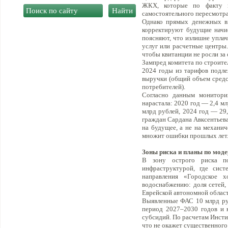
ЖКХ, которые по факту не
самостоятельного пересмотр
Однако прямых денежных вы
корректируют будущие начи
поясняют, что излишне упла
услуг или расчетные центры
чтобы квитанции не росли за
Зампред комитета по строител
2024 годы из тарифов подле
выручки (общий объем средс
потребителей).
Согласно данным монитори
нарастала: 2020 год — 2,4 мл
млрд рублей, 2024 год — 29
граждан Сардана Авксентьева
на будущее, а не на механи
множит ошибки прошлых лет
Зоны риска и планы по мод
В зону острого риска по
инфраструктурой, где сист
направления «Городское х
водоснабжению: доля сетей,
Еврейской автономной област
Выявленные ФАС 10 млрд руб
период 2027–2030 годов и 
субсидий. По расчетам Инсти
что не окажет существенног