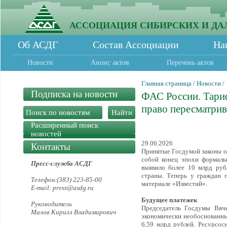
АССОЦИАЦИЯ СИБИРСКИХ И ДА
Об АСДГ
Состав Ассоциации
На
Новости
Анонс актов
Перечень актов
Главная страница
/
Новости
/
Подписка на новости
ФАС России. Тари
право пересматри
Расширенный поиск
новостей
29.06.2026
Контакты
Принятые Госдумой законы о
собой конец эпохи формаль
Пресс-служба АСДГ
выявило более 10 млрд руб
страны. Теперь у граждан 
Телефон:(383) 223-85-00
материале «Известий».
E-mail: press@asdg.ru
Будущее платежек
Руководитель
Председатель Госдумы Вяче
Малов Кирилл Владимирович
экономически необоснованных
6,59 млрд рублей. Ресурсо