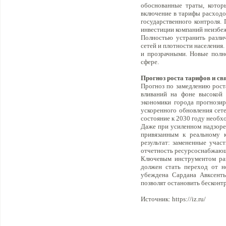
обоснованные траты, котор
включение в тарифы расходо
государственного контроля.
инвестиции компаний неизбе
Полностью устранить разли
сетей и плотности населения
и прозрачными. Новые полн
сфере.
Прогноз роста тарифов и свя
Прогноз по замедлению рост
вливаний на фоне высокой 
экономики города прогнозир
ускоренного обновления сет
состояние к 2030 году необхо
Даже при усиленном надзоре
привязанным к реальному к
результат: замененные учас
отчетность ресурсоснабжающ
Ключевым инструментом ра
должен стать переход от н
убеждена Сардана Авксенть
позволят остановить бесконтр
Источник: https://iz.ru/