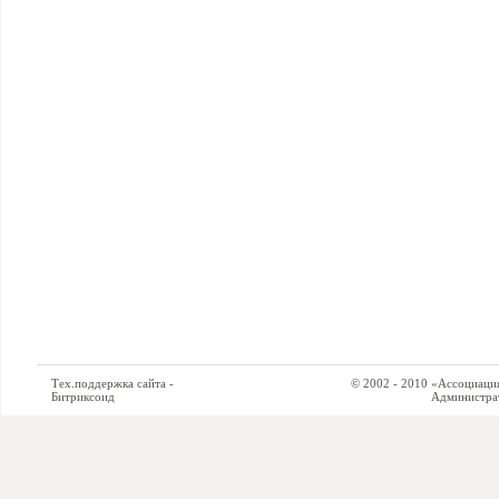
Тех.поддержка сайта -
© 2002 - 2010 «Ассоциация си
Битриксоид
Администратор