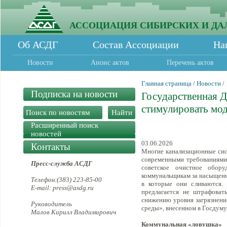
АССОЦИАЦИЯ СИБИРСКИХ И ДА
Об АСДГ
Состав Ассоциации
На
Новости
Анонс актов
Перечень актов
Главная страница
/
Новости
/
Подписка на новости
Государственная 
стимулировать мо
Расширенный поиск
новостей
03.06.2026
Контакты
Многие канализационные сис
современными требованиями 
Пресс-служба АСДГ
советское очистное обору
коммунальщикам за насыщенн
Телефон:(383) 223-85-00
в которые они сливаются.
E-mail: press@asdg.ru
предлагается не штрафоват
снижению уровня загрязнени
Руководитель
среды», внесенном в Госдуму
Малов Кирилл Владимирович
Коммунальная «ловушка»