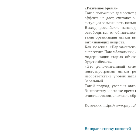
«Разумное бремя»
Такое положение дел влечет
эффекта не даст, считают в
ситуации возможность повыша
Выход российские законод
освободиться от обязательст
такая организация начала 
загрязняющих веществ.
Как пояснил «Парламентско
энергетике Павел Завальный
модернизации старых объект
будет избежать.
«Это дополнительный стим
инвестпрограмма начала р
несоответствие уровня загр
Завальный.
Такой подход, уверены авт
банкротству и в то же время
очистки стоков, снижение сб
Источник: https://www.pnp.ru/
Возврат к списку новостей