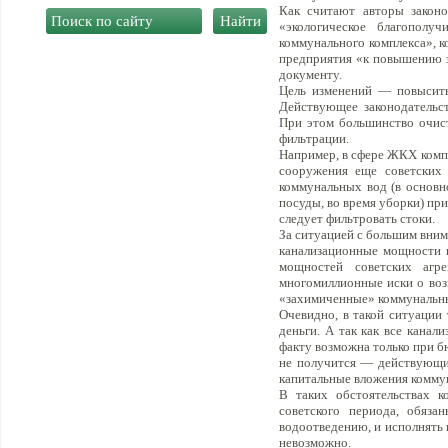
Как считают авторы законо
«экологическое благополу
коммунального комплекса», 
предприятия «к повышению эк
документу.
Цель изменений — повысить
Действующее законодательст
При этом большинство очис
фильтрации.
Например, в сфере ЖКХ компа
сооружения еще советских 
коммунальных вод (в основн
посуды, во время уборки) пр
следует фильтровать стоки.
За ситуацией с большим вни
канализационные мощности к
мощностей советских агр
многомиллионные иски о воз
«захимиченные» коммунальн
Очевидно, в такой ситуации
деньги. А так как все кана
факту возможна только при 
не получится — действующи
капитальные вложения комму
В таких обстоятельствах к
советского периода, обяза
водоотведению, и исполнять 
невозможно.