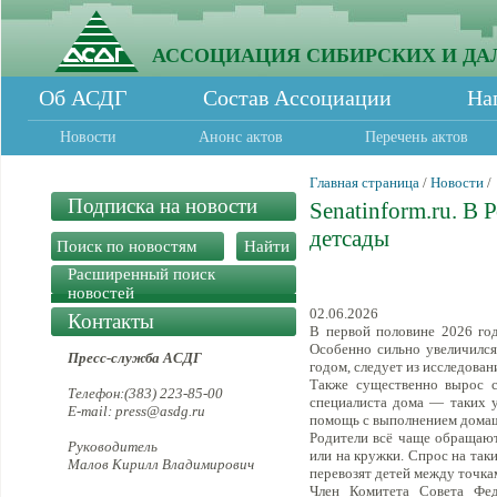
АССОЦИАЦИЯ СИБИРСКИХ И ДА
Об АСДГ
Состав Ассоциации
На
Новости
Анонс актов
Перечень актов
Главная страница
/
Новости
/
Подписка на новости
Senatinform.ru. В 
детсады
Расширенный поиск
новостей
02.06.2026
Контакты
В первой половине 2026 год
Особенно сильно увеличился
Пресс-служба АСДГ
годом, следует из исследован
Также существенно вырос с
Телефон:(383) 223-85-00
специалиста дома — таких у
E-mail: press@asdg.ru
помощь с выполнением дома
Родители всё чаще обращаютс
Руководитель
или на кружки. Спрос на так
Малов Кирилл Владимирович
перевозят детей между точк
Член Комитета Совета Фед