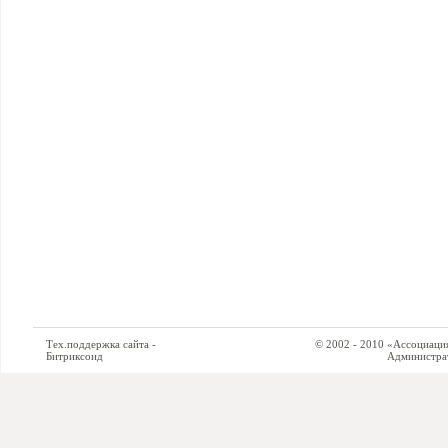
Тех.поддержка сайта -
© 2002 - 2010 «Ассоциация си
Битриксоид
Администратор