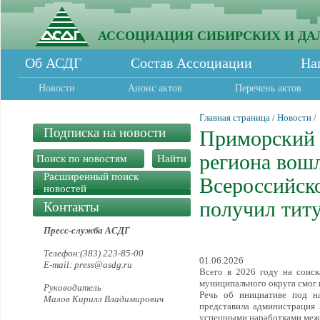
АССОЦИАЦИЯ СИБИРСКИХ И ДА
Об АСДГ
Состав Ассоциации
На
Новости
Анонс актов
Перечень актов
Главная страница
/
Новости
/
Подписка на новости
Приморский 
региона вошл
Расширенный поиск
Всероссийск
новостей
получил титу
Контакты
Пресс-служба АСДГ
Телефон:(383) 223-85-00
01.06.2026
E-mail: press@asdg.ru
Всего в 2026 году на соиск
муниципального округа смог п
Руководитель
Речь об инициативе под н
Малов Кирилл Владимирович
представила администрация 
успешными наработками межд