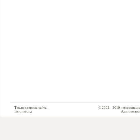
Тех.поддержка сайта -
© 2002 - 2010 «Ассоциация си
Битриксоид
Администратор