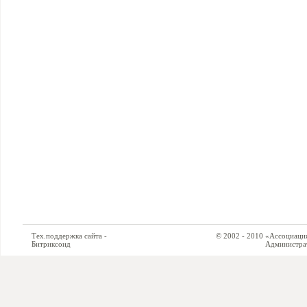
Тех.поддержка сайта -
© 2002 - 2010 «Ассоциация си
Битриксоид
Администратор