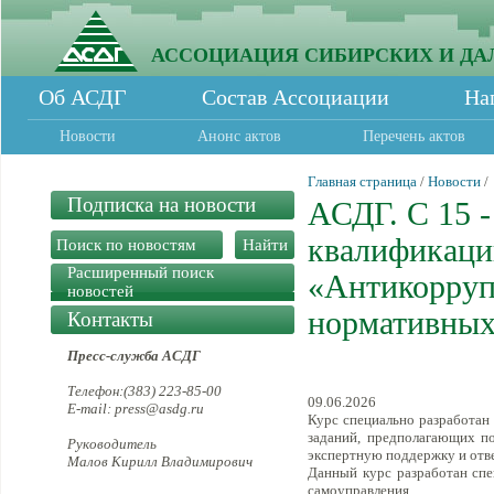
АССОЦИАЦИЯ СИБИРСКИХ И ДА
Об АСДГ
Состав Ассоциации
На
Новости
Анонс актов
Перечень актов
Главная страница
/
Новости
/
Подписка на новости
АСДГ. С 15 
квалификаци
Расширенный поиск
«Антикорруп
новостей
нормативных
Контакты
Пресс-служба АСДГ
Телефон:(383) 223-85-00
09.06.2026
E-mail: press@asdg.ru
Курс специально разработан 
заданий, предполагающих п
Руководитель
экспертную поддержку и отв
Малов Кирилл Владимирович
Данный курс разработан спе
самоуправления.