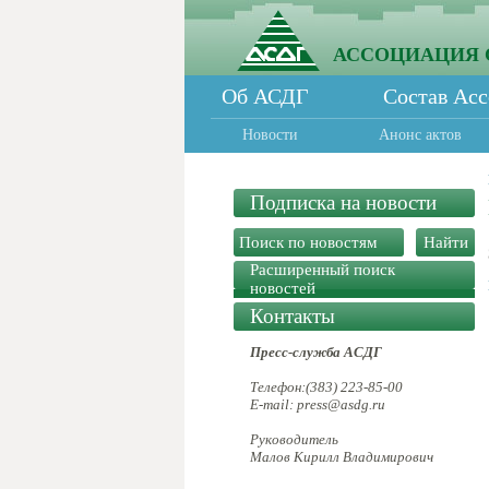
АССОЦИАЦИЯ 
Об АСДГ
Состав Ас
Новости
Анонс актов
Подписка на новости
Расширенный поиск
новостей
Контакты
Пресс-служба АСДГ
Телефон:(383) 223-85-00
E-mail: press@asdg.ru
Руководитель
Малов Кирилл Владимирович