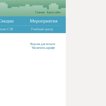
Главная
Карта сайта
Секции
Мероприятия
тели СЭР
Учебный центр
Версия для печати
Увеличить шрифт