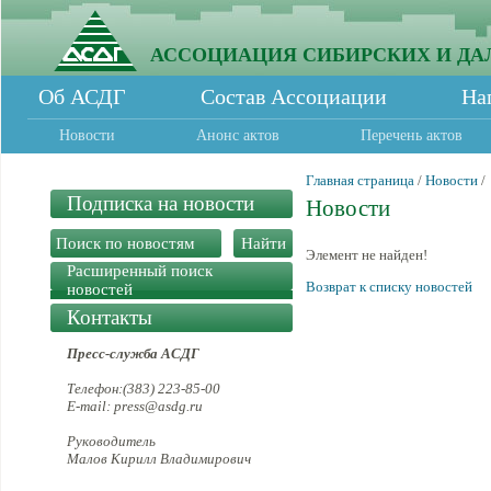
АССОЦИАЦИЯ СИБИРСКИХ И ДА
Об АСДГ
Состав Ассоциации
На
Новости
Анонс актов
Перечень актов
Главная страница
/
Новости
/
Подписка на новости
Новости
Элемент не найден!
Расширенный поиск
Возврат к списку новостей
новостей
Контакты
Пресс-служба АСДГ
Телефон:(383) 223-85-00
E-mail: press@asdg.ru
Руководитель
Малов Кирилл Владимирович