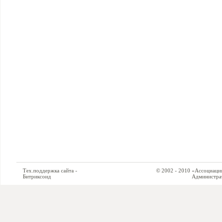
Тех.поддержка сайта -
© 2002 - 2010 «Ассоциация си
Битриксоид
Администратор