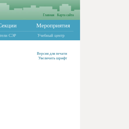
Главная
Карта сайта
Секции
Мероприятия
тели СЭР
Учебный центр
Версия для печати
Увеличить шрифт