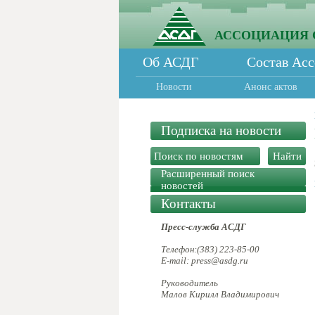
АССОЦИАЦИЯ 
Об АСДГ
Состав Ас
Новости
Анонс актов
Подписка на новости
Расширенный поиск
новостей
Контакты
Пресс-служба АСДГ
Телефон:(383) 223-85-00
E-mail: press@asdg.ru
Руководитель
Малов Кирилл Владимирович