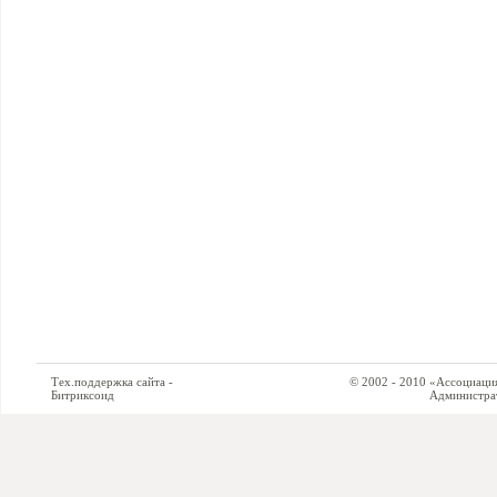
Тех.поддержка сайта -
© 2002 - 2010 «Ассоциация си
Битриксоид
Администратор