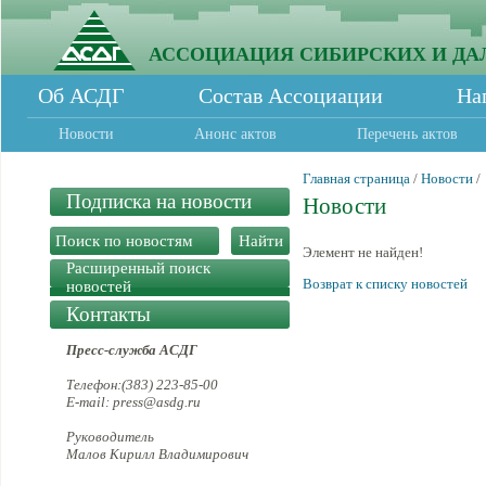
АССОЦИАЦИЯ СИБИРСКИХ И ДА
Об АСДГ
Состав Ассоциации
На
Новости
Анонс актов
Перечень актов
Главная страница
/
Новости
/
Подписка на новости
Новости
Элемент не найден!
Расширенный поиск
Возврат к списку новостей
новостей
Контакты
Пресс-служба АСДГ
Телефон:(383) 223-85-00
E-mail: press@asdg.ru
Руководитель
Малов Кирилл Владимирович