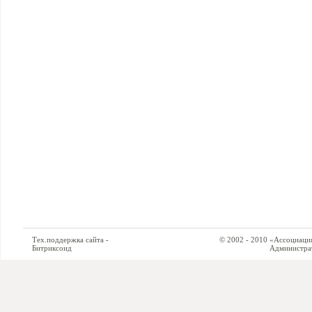
Тех.поддержка сайта -
© 2002 - 2010 «Ассоциация си
Битриксоид
Администратор