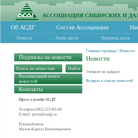
АССОЦИАЦИЯ СИБИРСКИХ И ДА
Об АСДГ
Состав Ассоциации
На
Новости
Анонс актов
Перечень актов
Главная страница
/
Новости
/
Подписка на новости
Новости
Элемент не найден!
Расширенный поиск
Возврат к списку новостей
новостей
Контакты
Пресс-служба АСДГ
Телефон:(383) 223-85-00
E-mail: press@asdg.ru
Руководитель
Малов Кирилл Владимирович