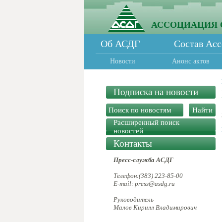
АССОЦИАЦИЯ 
Об АСДГ
Состав Ас
Новости
Анонс актов
Подписка на новости
Расширенный поиск
новостей
Контакты
Пресс-служба АСДГ
Телефон:(383) 223-85-00
E-mail: press@asdg.ru
Руководитель
Малов Кирилл Владимирович