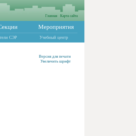
Главная
Карта сайта
Секции
Мероприятия
тели СЭР
Учебный центр
Версия для печати
Увеличить шрифт