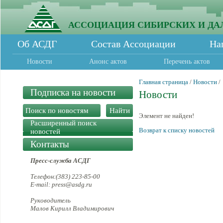
АССОЦИАЦИЯ СИБИРСКИХ И ДА
Об АСДГ
Состав Ассоциации
На
Новости
Анонс актов
Перечень актов
Главная страница
/
Новости
/
Подписка на новости
Новости
Элемент не найден!
Расширенный поиск
Возврат к списку новостей
новостей
Контакты
Пресс-служба АСДГ
Телефон:(383) 223-85-00
E-mail: press@asdg.ru
Руководитель
Малов Кирилл Владимирович