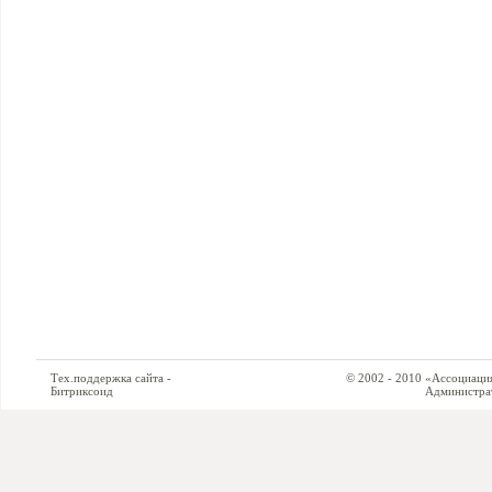
Тех.поддержка сайта -
© 2002 - 2010 «Ассоциация си
Битриксоид
Администратор