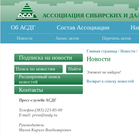
АССОЦИАЦИЯ СИБИРСКИХ И ДА
Об АСДГ
Состав Ассоциации
На
Новости
Анонс актов
Перечень актов
Главная страница
/
Новости
/
Подписка на новости
Новости
Элемент не найден!
Расширенный поиск
Возврат к списку новостей
новостей
Контакты
Пресс-служба АСДГ
Телефон:(383) 223-85-00
E-mail: press@asdg.ru
Руководитель
Малов Кирилл Владимирович