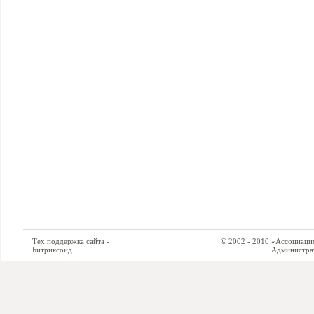
Тех.поддержка сайта -
© 2002 - 2010 «Ассоциация си
Битриксоид
Администратор