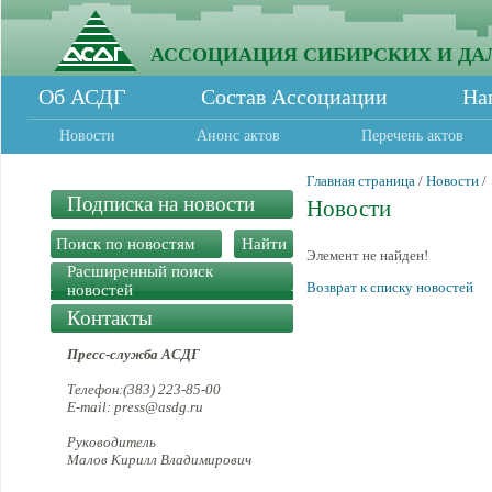
АССОЦИАЦИЯ СИБИРСКИХ И ДА
Об АСДГ
Состав Ассоциации
На
Новости
Анонс актов
Перечень актов
Главная страница
/
Новости
/
Подписка на новости
Новости
Элемент не найден!
Расширенный поиск
Возврат к списку новостей
новостей
Контакты
Пресс-служба АСДГ
Телефон:(383) 223-85-00
E-mail: press@asdg.ru
Руководитель
Малов Кирилл Владимирович