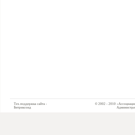
Тех.поддержка сайта -
© 2002 - 2010 «Ассоциация си
Битриксоид
Администратор