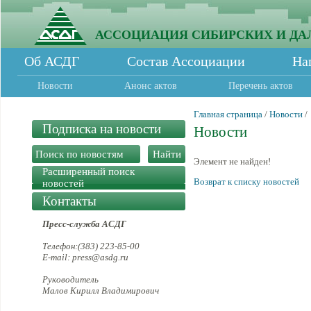
АССОЦИАЦИЯ СИБИРСКИХ И ДА
Об АСДГ
Состав Ассоциации
На
Новости
Анонс актов
Перечень актов
Главная страница
/
Новости
/
Подписка на новости
Новости
Элемент не найден!
Расширенный поиск
Возврат к списку новостей
новостей
Контакты
Пресс-служба АСДГ
Телефон:(383) 223-85-00
E-mail: press@asdg.ru
Руководитель
Малов Кирилл Владимирович