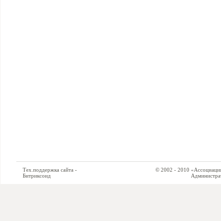
Тех.поддержка сайта -
© 2002 - 2010 «Ассоциация си
Битриксоид
Администратор