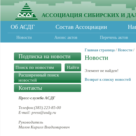
АССОЦИАЦИЯ СИБИРСКИХ И ДА
Об АСДГ
Состав Ассоциации
На
Новости
Анонс актов
Перечень актов
Главная страница
/
Новости
/
Подписка на новости
Новости
Элемент не найден!
Расширенный поиск
Возврат к списку новостей
новостей
Контакты
Пресс-служба АСДГ
Телефон:(383) 223-85-00
E-mail: press@asdg.ru
Руководитель
Малов Кирилл Владимирович