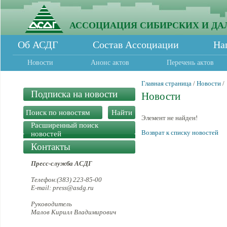
АССОЦИАЦИЯ СИБИРСКИХ И ДА
Об АСДГ
Состав Ассоциации
На
Новости
Анонс актов
Перечень актов
Главная страница
/
Новости
/
Подписка на новости
Новости
Элемент не найден!
Расширенный поиск
Возврат к списку новостей
новостей
Контакты
Пресс-служба АСДГ
Телефон:(383) 223-85-00
E-mail: press@asdg.ru
Руководитель
Малов Кирилл Владимирович