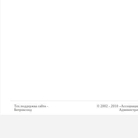
Тех.поддержка сайта -
© 2002 - 2010 «Ассоциация си
Битриксоид
Администратор