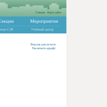
Главная
Карта сайта
Секции
Мероприятия
тели СЭР
Учебный центр
Версия для печати
Увеличить шрифт