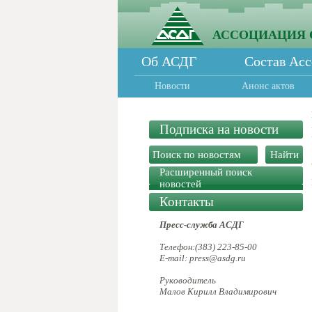
АССОЦИАЦИЯ 
Об АСДГ
Состав Ас
Новости
Анонс актов
Подписка на новости
Расширенный поиск
новостей
Контакты
Пресс-служба АСДГ
Телефон:(383) 223-85-00
E-mail: press@asdg.ru
Руководитель
Малов Кирилл Владимирович