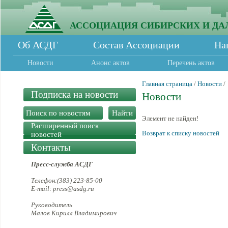
АССОЦИАЦИЯ СИБИРСКИХ И ДА
Об АСДГ
Состав Ассоциации
На
Новости
Анонс актов
Перечень актов
Главная страница
/
Новости
/
Подписка на новости
Новости
Элемент не найден!
Расширенный поиск
Возврат к списку новостей
новостей
Контакты
Пресс-служба АСДГ
Телефон:(383) 223-85-00
E-mail: press@asdg.ru
Руководитель
Малов Кирилл Владимирович