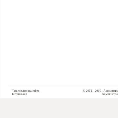
Тех.поддержка сайта -
© 2002 - 2010 «Ассоциация си
Битриксоид
Администратор