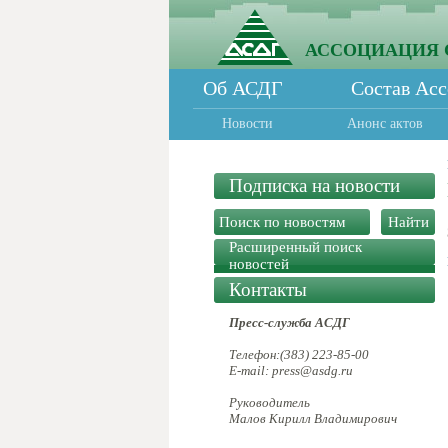
АССОЦИАЦИЯ 
Об АСДГ
Состав Ас
Новости
Анонс актов
Подписка на новости
Расширенный поиск
новостей
Контакты
Пресс-служба АСДГ
Телефон:(383) 223-85-00
E-mail: press@asdg.ru
Руководитель
Малов Кирилл Владимирович