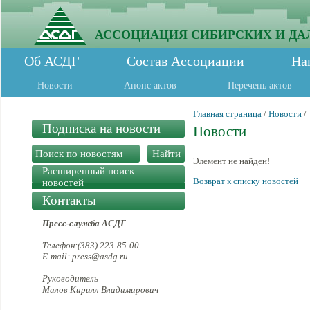
АССОЦИАЦИЯ СИБИРСКИХ И ДА
Об АСДГ
Состав Ассоциации
На
Новости
Анонс актов
Перечень актов
Главная страница
/
Новости
/
Подписка на новости
Новости
Элемент не найден!
Расширенный поиск
Возврат к списку новостей
новостей
Контакты
Пресс-служба АСДГ
Телефон:(383) 223-85-00
E-mail: press@asdg.ru
Руководитель
Малов Кирилл Владимирович