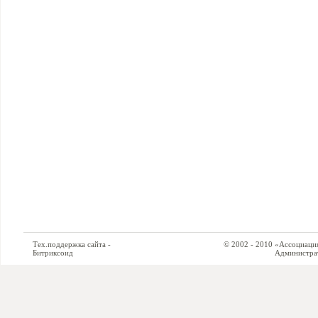
Тех.поддержка сайта -
© 2002 - 2010 «Ассоциация си
Битриксоид
Администратор