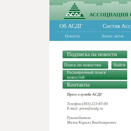
АССОЦИАЦИЯ 
Об АСДГ
Состав Ас
Новости
Анонс актов
Подписка на новости
Расширенный поиск
новостей
Контакты
Пресс-служба АСДГ
Телефон:(383) 223-85-00
E-mail: press@asdg.ru
Руководитель
Малов Кирилл Владимирович