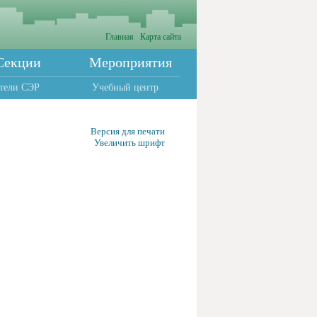
Главная
Карта сайта
Секции
Мероприятия
тели СЭР
Учебный центр
Версия для печати
Увеличить шрифт