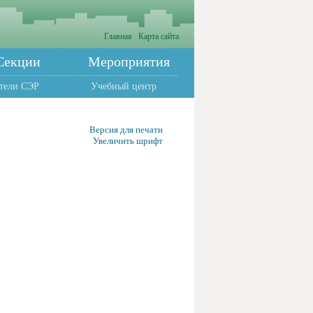
Главная
Карта сайта
Секции
Мероприятия
тели СЭР
Учебный центр
Версия для печати
Увеличить шрифт