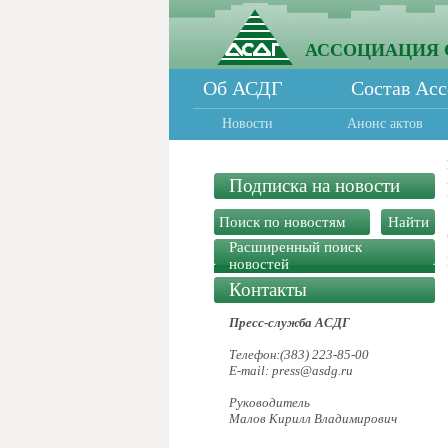
АССОЦИАЦИЯ 
Об АСДГ
Состав Ас
Новости
Анонс актов
Подписка на новости
Расширенный поиск
новостей
Контакты
Пресс-служба АСДГ
Телефон:(383) 223-85-00
E-mail: press@asdg.ru
Руководитель
Малов Кирилл Владимирович