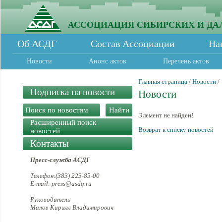
АССОЦИАЦИЯ СИБИРСКИХ И ДА
Об АСДГ
Состав Ассоциации
На
Новости
Анонс актов
Перечень актов
Главная страница
/
Новости
/
Подписка на новости
Новости
Элемент не найден!
Расширенный поиск
Возврат к списку новостей
новостей
Контакты
Пресс-служба АСДГ
Телефон:(383) 223-85-00
E-mail: press@asdg.ru
Руководитель
Малов Кирилл Владимирович