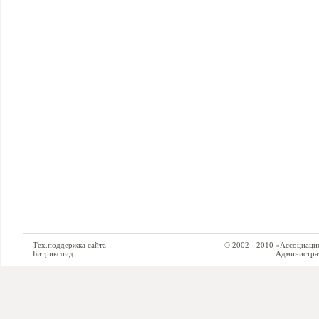
Тех.поддержка сайта -
© 2002 - 2010 «Ассоциация си
Битриксоид
Администратор